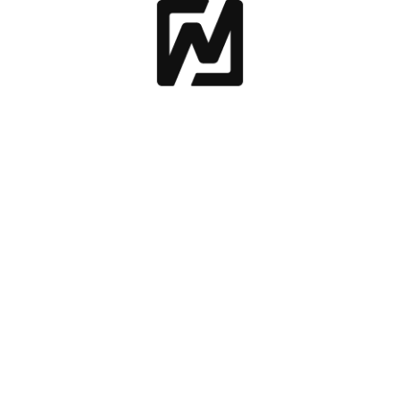
os
un valor añadido, ya que se ajustan a los flujos de trabajo 
en esos procesos.
utilice de acuerdo con las propias normativas y necesidade